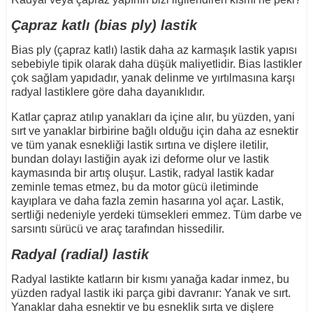
Çapraz katlı (bias ply) lastik
Bias ply (çapraz katlı) lastik daha az karmaşık lastik yapısı
sebebiyle tipik olarak daha düşük maliyetlidir. Bias lastikler
çok sağlam yapıdadır, yanak delinme ve yırtılmasına karşı
radyal lastiklere göre daha dayanıklıdır.
Katlar çapraz atılıp yanakları da içine alır, bu yüzden, yani
sırt ve yanaklar birbirine bağlı olduğu için daha az esnektir
ve tüm yanak esnekliği lastik sırtına ve dişlere iletilir,
bundan dolayı lastiğin ayak izi deforme olur ve lastik
kaymasında bir artış oluşur. Lastik, radyal lastik kadar
zeminle temas etmez, bu da motor gücü iletiminde
kayıplara ve daha fazla zemin hasarına yol açar. Lastik,
sertliği nedeniyle yerdeki tümsekleri emmez. Tüm darbe ve
sarsıntı sürücü ve araç tarafından hissedilir.
Radyal (radial) lastik
Radyal lastikte katların bir kısmı yanağa kadar inmez, bu
yüzden radyal lastik iki parça gibi davranır: Yanak ve sırt.
Yanaklar daha esnektir ve bu esneklik sırta ve dişlere