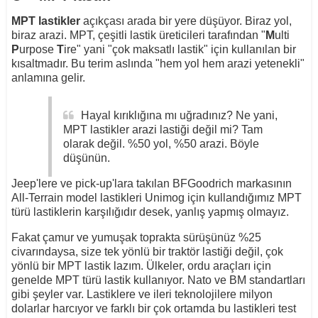
MPT lastikler
açıkçası arada bir yere düşüyor. Biraz yol,
biraz arazi. MPT, çeşitli lastik üreticileri tarafından "
M
ulti
P
urpose
T
ire" yani "çok maksatlı lastik" için kullanılan bir
kısaltmadır. Bu terim aslında "hem yol hem arazi yetenekli"
anlamına gelir.
Hayal kırıklığına mı uğradınız? Ne yani,
MPT lastikler arazi lastiği değil mi? Tam
olarak değil. %50 yol, %50 arazi. Böyle
düşünün.
Jeep'lere ve pick-up'lara takılan BFGoodrich markasının
All-Terrain model lastikleri Unimog için kullandığımız MPT
türü lastiklerin karşılığıdır desek, yanlış yapmış olmayız.
Fakat çamur ve yumuşak toprakta sürüşünüz %25
civarındaysa, size tek yönlü bir traktör lastiği değil, çok
yönlü bir MPT lastik lazım. Ülkeler, ordu araçları için
genelde MPT türü lastik kullanıyor. Nato ve BM standartları
gibi şeyler var. Lastiklere ve ileri teknolojilere milyon
dolarlar harcıyor ve farklı bir çok ortamda bu lastikleri test