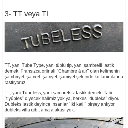
3- TT veya TL
TT, yani
T
ube
T
ype, yani tüplü tip, yani şambrelli lastik
demek. Fransızca orjinali "Chambre à air"
olan kelimenin
şambriyel, şamrel, şamyel, şamiyel şeklinde kullanımlarına
rastlıyoruz.
TL, yani
T
ube
l
ess, yani şambrelsiz lastik demek. Tabi
"tiyûbles" diyecek halimiz yok ya, herkes "dubleks" diyor.
Dubleks lastik deyince insanlar "iki katlı" birşey anlıyor
dubleks villa gibi, ama alakası yok.