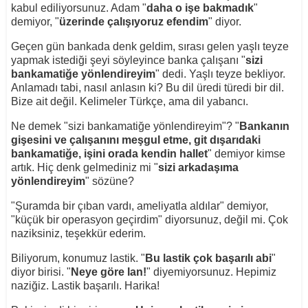
kabul ediliyorsunuz. Adam "
daha o işe bakmadık
"
demiyor, "
üzerinde çalışıyoruz efendim
" diyor.
Geçen gün bankada denk geldim, sırası gelen yaşlı teyze
yapmak istediği şeyi söyleyince banka çalışanı "
sizi
bankamatiğe yönlendireyim
" dedi. Yaşlı teyze bekliyor.
Anlamadı tabi, nasıl anlasın ki? Bu dil üredi türedi bir dil.
Bize ait değil. Kelimeler Türkçe, ama dil yabancı.
Ne demek "sizi bankamatiğe yönlendireyim"? "
Bankanın
gişesini ve çalışanını meşgul etme, git dışarıdaki
bankamatiğe, işini orada kendin hallet
" demiyor kimse
artık. Hiç denk gelmediniz mi "
sizi arkadaşıma
yönlendireyim
" sözüne?
"Şuramda bir çıban vardı, ameliyatla aldılar" demiyor,
"küçük bir operasyon geçirdim" diyorsunuz, değil mi. Çok
naziksiniz, teşekkür ederim.
Biliyorum, konumuz lastik. "
Bu lastik çok başarılı abi
"
diyor birisi. "
Neye göre lan!
" diyemiyorsunuz. Hepimiz
naziğiz. Lastik başarılı. Harika!