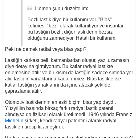
Hemen şunu düzeltelim:
Bezli lastik diye bir kullanım var. "Bias"
kelimesi "bez" olarak kullanılıyor ve insanlar
bu lastiğin bezli, diğer lastiklerin bezsiz
olduğunu zannediyor. Hatalı bir kullanım.
Peki ne demek radial veya bias yapı?
Lastiğin karkası belli katmanlardan oluşur, yazı uzamasın
diye detayına girmiyorum. Bu katlar radyal lastikte
enlemesine atılır ve bir kısmı da lastiğin sadece sırtında yer
alır, lastiğin yanaklarına kadar inmez. Bias lastikte ise
katlar lastiğin yanaklarını da içine alacak şekilde
çaprazlama atılır.
Otomotiv lastiklerinin en eski biçimi bias yapıdaydı.
Yüzyılılın başında birkaç farklı radyal lastik patenti
alındıysa da fiziksel olarak üretilmedi. 1946 yılında Fransız
Michelin
şirketi, kendi radyal patentini alarak radyal
lastikleri üretip ticarileştirdi.
Radyal veya çapraz yapının bizi ilgilendiren kısmı ne peki?