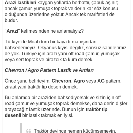
Arazi lastikleri
kaygan yollarda berbattır, çabuk aşınır;
ancak çamur, yumuşak toprak ve derin kar söz konusu
olduğunda üzerlerine yoktur. Ancak tek marifetleri de
budur.
"
Arazi
" kelimesinden ne anlamalıyız?
Türkiye'de Moab türü bir kaya tırmanışından
bahsedemeyiz. Okyanus kıyısı değiliz, sonsuz sahillerimiz
de yok. Türkiye için arazi yani off-road çamur, yumuşak
veya sert toprak ve birazcık ta kum demek.
Chevron / Agro Pattern Lastik ve Artıları
Önce şunu belirteyim,
Chevron
,
Agro
veya
AG
pattern,
ziraat yani traktör tip desen demek.
Bu anlamda bir araziden bahsediyorsak ve sizin için off-
road çamur ve yumuşak toprak demekse, daha derin dişler
arayacağız lastik üzerinde. Bunun için
traktör tip
desenli
bir lastik takmak en iyisi.
Traktör deyince hemen küçümsemeyin.