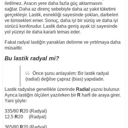
iletilmez. Aracın yere daha fazla güç aktarmasını
sağlar. Daha az direnç sebebiyle daha az yakıt tüketimi
gerçekleşir. Lastik, esnekliği sayesinde şokları, darbeleri
ve tümsekleri emer. Sonuç, daha iyi bir sürüş ve daha iyi
sürücü konforudur. Lastik daha geniş ayak izi sayesinde
yol yüzeyi ile daha kararlı temas eder.
Fakat radyal lastiğin yanakları delinme ve yırtılmaya daha
müsaittir.
Bu lastik radyal mi?
Önce şunu anlayalım: Bir lastik radyal
(radial) değilse çapraz (bias) yapıdadır.
Lastik radyalse genellikle üzerinde
Radial
yazısı bulunur.
Ayrıca lastiğin ölçüleri yazılırken bir
R
harfi de araya girer.
Yani şöyle:
335/80
R
20 (Radyal)
12.5
R
20 (Radyal)
365/80
R
20 (Radyal)