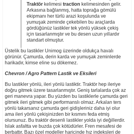
Traktör
kelimesi
traction
kelimesinden gelir.
Arkasına bağlanmış, hatta toprağa gömülü
ekipmanı her türlü arazi koşulunda ve
yumuşak zeminde çekebilen bu araçlarda
gördüğünüz lastikler tek yönlü yüksek çekiş
için tasarlanmıştır ve bu desen uzun yıllardır
standart olmuştur.
Üstelik bu lastikler Unimog üzerinde oldukça havalı
görünür. Çamurda, derin karda ve yumuşak zeminlerde
harikadır, kimse eline su dökemez.
Chevron / Agro Pattern Lastik ve Eksileri
Bu lastikler yönlü, ileri yönlü lastiktir. Traktör hep ileriye
doğru gitmek üzere tasarlanmıştır. Geniş tarlalarda çok az
geri manevra yapar. Bu yüzden bu lastiklerle çamurda geri
gitmek ileri gitmek gibi performanslı olmaz. Arkaları ters
yönlü takarsanız çamurda geri gidişleriniz daha iyi olur
ama ileri yönlü çekişinizden bir kısmını feda etmiş
olursunuz. Bu traktör desenli lastikler yolda iyi değillerdir.
Islak asfaltta ve buzda çok kötüdürler. Fren mesafesi de
berbattır. Bazı özel modeller haricinde hız indeksleri de