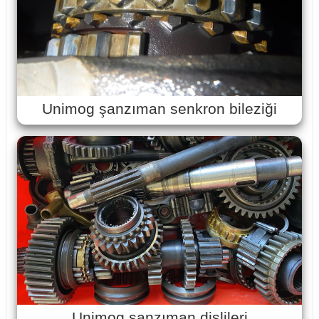
Unimog şanzıman senkron bileziği
Unimog şanzıman dişlileri