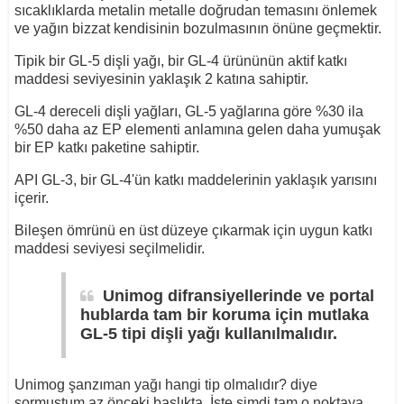
sıcaklıklarda metalin metalle doğrudan temasını önlemek
ve yağın bizzat kendisinin bozulmasının önüne geçmektir.
Tipik bir GL-5 dişli yağı, bir GL-4 ürününün aktif katkı
maddesi seviyesinin yaklaşık 2 katına sahiptir.
GL-4 dereceli dişli yağları, GL-5 yağlarına göre %30 ila
%50 daha az EP elementi anlamına gelen daha yumuşak
bir EP katkı paketine sahiptir.
API GL-3, bir GL-4'ün katkı maddelerinin yaklaşık yarısını
içerir.
Bileşen ömrünü en üst düzeye çıkarmak için uygun katkı
maddesi seviyesi seçilmelidir.
Unimog difransiyellerinde ve portal
hublarda tam bir koruma için mutlaka
GL-5 tipi dişli yağı kullanılmalıdır.
Unimog şanzıman yağı hangi tip olmalıdır? diye
sormuştum az önceki başlıkta. İşte şimdi tam o noktaya