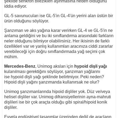
şekilde senkron bilezikleri aşınmasına neden olduğunu
iddia ediyor.
GL-5 savunucuları ise GL-5'in GL-4'ün yerini alan üstün bir
ürün olduğunu söylüyor.
Şanzıman ve aks yağına karar verirken GL-4 ve GL-5'in ne
anlama geldiğini ve bu iki sınıflandırma arasındaki farkların
neler olduğunu bilmiyor olabilirsiniz. Her ikisinin de farklı
özellikleri var ve yanlış kullanımları aracınıza ciddi zararlar
verebileceği için doğru sınıflandırmada yağ seçimi çok
mühim.
Mercedes-Benz
, Unimog aksları için
hypoid dişli yağı
kulanılması gerektiğını söylüyor, şanzıman yağlarını
ise hypoid dişli yağı şeklinde belirtmiyor. Peki neden?
Hipoid dişli yağını şanzımanda kullanırsak ne olur?
Unimog şanzımanlarında hipoid dişliler yok. Düz ve/veya
helisel dişliler var. Unimog difransiyellerinin ayna-mahruti
dişlileri ise bir çok araçta olduğu gibi spiral/hipoid konik
dişliler.
Evvela endüstriyel tasarımlar üzerinden değil de araçların