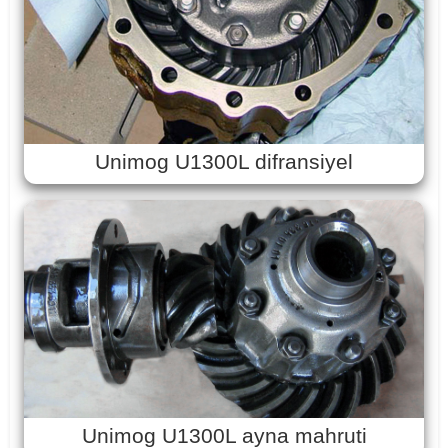
Unimog U1300L difransiyel
Unimog U1300L ayna mahruti