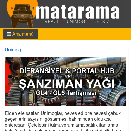
Ana menü
Unimog
Elden ele satılan Unimoglar, heves edip te hevesi çabuk
geçenlerin sayısını göstermesi bakımından oldukça
enteresan. Çetelesini tutmuyorum ama satılık ilanlarına
baktığımda bir çok aracın neredeyse tarihçesini bilir hale