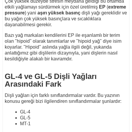
Çok yüksek düzeyde stresin meydana geldiği bu ortamda
etkili yağlamayı sürdürmek için özel üretilmiş
EP
(
extreme
pressure
) yani
aşırı yüksek basınç
dişli yağı gereklidir ve
bu yağın çok yüksek basınçlara ve sıcaklıklara
dayanabilmesi gerekir.
Bazı yağ markaları kendilerini EP ile eşanlamlı bir terim
olan "hipoid" olarak tanımlarlar ve "hipoid yağ" diye isim
koyarlar. "Hipoid" aslında yağla ilgili değil, yukarıda
anlattığımız gibi dişlilerin dizaynıyla, yani dişlerin nasıl
kesildiğiyle alakalı bir kavramdır.
GL-4 ve GL-5 Dişli Yağları
Arasındaki Fark
Dişli yağları için farklı sınıflandırmalar vardır. Bu yazının
konusu gereği bizi ilgilendiren sınıflandırmalar şunlardır:
GL-4
GL-5
MT-1