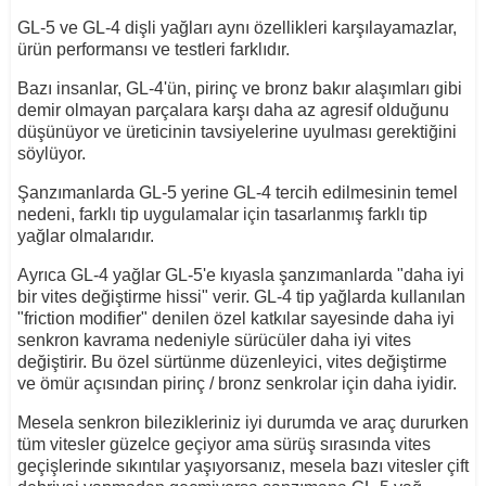
GL-5 ve GL-4 dişli yağları aynı özellikleri karşılayamazlar,
ürün performansı ve testleri farklıdır.
Bazı insanlar, GL-4'ün, pirinç ve bronz bakır alaşımları gibi
demir olmayan parçalara karşı daha az agresif olduğunu
düşünüyor ve üreticinin tavsiyelerine uyulması gerektiğini
söylüyor.
Şanzımanlarda GL-5 yerine GL-4 tercih edilmesinin temel
nedeni, farklı tip uygulamalar için tasarlanmış farklı tip
yağlar olmalarıdır.
Ayrıca GL-4 yağlar GL-5'e kıyasla şanzımanlarda "daha iyi
bir vites değiştirme hissi" verir. GL-4 tip yağlarda kullanılan
"friction modifier" denilen özel katkılar sayesinde daha iyi
senkron kavrama nedeniyle sürücüler daha iyi vites
değiştirir. Bu özel sürtünme düzenleyici, vites değiştirme
ve ömür açısından pirinç / bronz senkrolar için daha iyidir.
Mesela senkron bilezikleriniz iyi durumda ve araç dururken
tüm vitesler güzelce geçiyor ama sürüş sırasında vites
geçişlerinde sıkıntılar yaşıyorsanız, mesela bazı vitesler çift