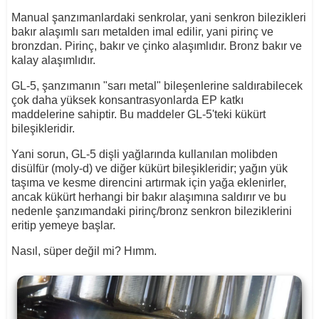
Manual şanzımanlardaki senkrolar, yani senkron bilezikleri
bakır alaşımlı sarı metalden imal edilir, yani pirinç ve
bronzdan. Pirinç, bakır ve çinko alaşımlıdır. Bronz bakır ve
kalay alaşımlıdır.
GL-5, şanzımanın "sarı metal" bileşenlerine saldırabilecek
çok daha yüksek konsantrasyonlarda EP katkı
maddelerine sahiptir. Bu maddeler GL-5'teki kükürt
bileşikleridir.
Yani sorun, GL-5 dişli yağlarında kullanılan molibden
disülfür (moly-d) ve diğer kükürt bileşikleridir; yağın yük
taşıma ve kesme direncini artırmak için yağa eklenirler,
ancak kükürt herhangi bir bakır alaşımına saldırır ve bu
nedenle şanzımandaki pirinç/bronz senkron bileziklerini
eritip yemeye başlar.
Nasıl, süper değil mi? Hımm.