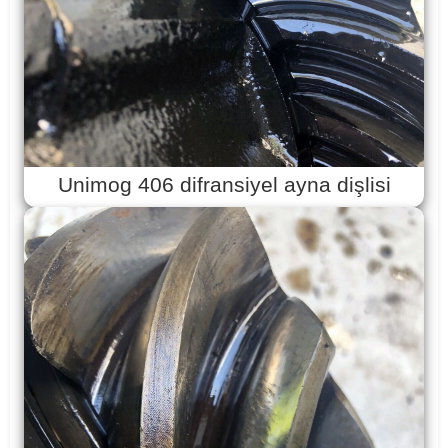
Unimog 406 difransiyel ayna dişlisi