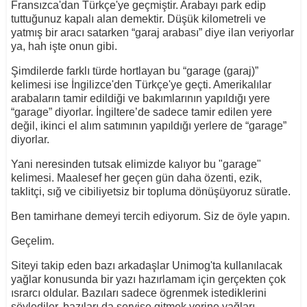
Fransızca'dan Türkçe'ye geçmiştir. Arabayı park edip
tuttuğunuz kapalı alan demektir. Düşük kilometreli ve
yatmış bir aracı satarken “garaj arabası” diye ilan veriyorlar
ya, hah işte onun gibi.
Şimdilerde farklı türde hortlayan bu “garage (garaj)”
kelimesi ise İngilizce'den Türkçe'ye geçti. Amerikalılar
arabaların tamir edildiği ve bakımlarının yapıldığı yere
“garage” diyorlar. İngiltere’de sadece tamir edilen yere
değil, ikinci el alım satımının yapıldığı yerlere de “garage”
diyorlar.
Yani neresinden tutsak elimizde kalıyor bu "garage"
kelimesi. Maalesef her geçen gün daha özenti, ezik,
taklitçi, sığ ve cibiliyetsiz bir topluma dönüşüyoruz süratle.
Ben tamirhane demeyi tercih ediyorum. Siz de öyle yapın.
Geçelim.
Siteyi takip eden bazı arkadaşlar Unimog'ta kullanılacak
yağlar konusunda bir yazı hazırlamam için gerçekten çok
ısrarcı oldular. Bazıları sadece ögrenmek istediklerini
söylediler, bazıları da servise gitmek yerine yağları