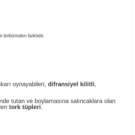
birbirinden farklıdır.
ukarı oynayabilen,
difransiyel kilitli
,
rinde tutan ve boylamasına salıncaklara olan
eden
tork tüpleri
.