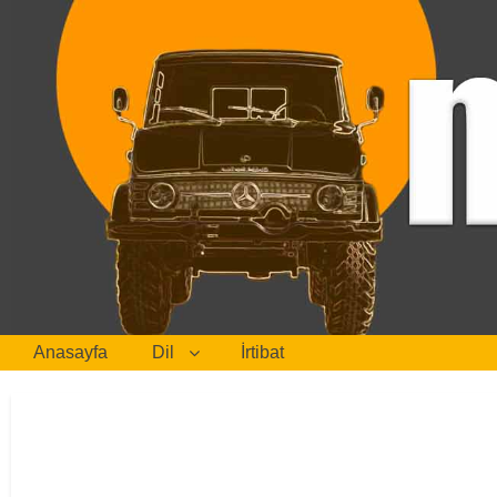
Anasayfa
Dil
İrtibat