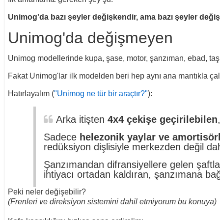
Unimog'da bazı şeyler değişkendir, ama bazı şeyler deği
Unimog'da değişmeyen
Unimog modellerinde kupa, şase, motor, şanzıman, ebad, taşıma 
Fakat Unimog'lar ilk modelden beri hep aynı ana mantıkla çal
Hatırlayalım (
"Unimog ne tür bir araçtır?"
):
Arka itişten
4x4 çekişe geçirilebilen
Sadece
helezonik yaylar ve amortisör
redüksiyon dişlisiyle merkezden değil d
Şanzımandan difransiyellere gelen şaftla
ihtiyacı ortadan kaldıran, şanzımana b
Peki neler değişebilir?
(Frenleri ve direksiyon sistemini dahil etmiyorum bu konuya)