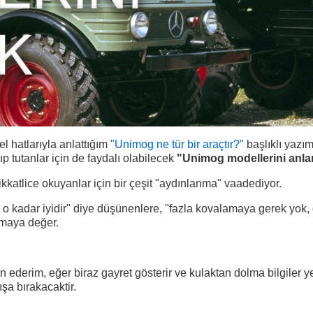
l hatlarıyla anlattığım
"Unimog ne tür bir araçtır?"
başlıklı yazı
p tutanlar için de faydalı olabilecek
"Unimog modellerini anl
katlice okuyanlar için bir çeşit "aydınlanma" vaadediyor.
 o kadar iyidir" diye düşünenlere, "fazla kovalamaya gerek yok,
zmaya değer.
n ederim, eğer biraz gayret gösterir ve kulaktan dolma bilgiler 
şa bırakacaktir.