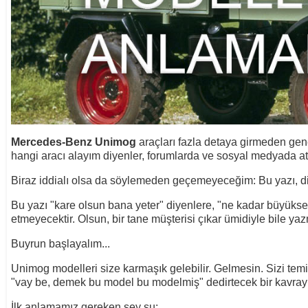
Mercedes-Benz Unimog
araçları fazla detaya girmeden gene
hangi aracı alayım diyenler, forumlarda ve sosyal medyada atı
Biraz iddialı olsa da söylemeden geçemeyeceğim: Bu yazı, dik
Bu yazı "kare olsun bana yeter" diyenlere, "ne kadar büyükse
etmeyecektir. Olsun, bir tane müşterisi çıkar ümidiyle bile ya
Buyrun başlayalım...
Unimog modelleri size karmaşık gelebilir. Gelmesin. Sizi temi
"vay be, demek bu model bu modelmiş" dedirtecek bir kavrayı
İlk anlamamız gereken şey şu: