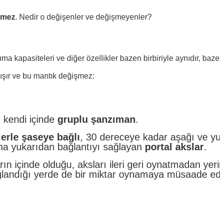
şmez
. Nedir o değişenler ve değişmeyenler?
kapasiteleri ve diğer özellikler bazen birbiriyle aynıdır, bazen 
ışır ve bu mantık değişmez:
, kendi içinde
gruplu şanzıman
.
lerle şaseye bağlı
, 30 dereceye kadar aşağı ve y
aha yukarıdan bağlantıyı sağlayan
portal akslar
.
rın içinde olduğu, aksları ileri geri oynatmadan ye
ağlandığı yerde de bir miktar oynamaya müsaade 