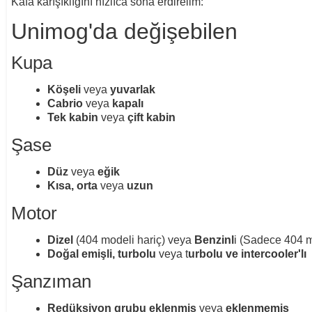
Kafa karışıklığını hızlıca sona erdirelim:
Unimog'da değişebilen
Kupa
Köşeli
veya
yuvarlak
Cabrio
veya
kapalı
Tek kabin
veya
çift kabin
Şase
Düz
veya
eğik
Kısa, orta
veya
uzun
Motor
Dizel
(404 modeli hariç) veya
Benzinl
i (Sadece 404 
Doğal emişli,
turbolu
veya t
urbolu ve intercooler'lı
Şanzıman
Redüksiyon grubu
eklenmiş
veya
eklenmemiş