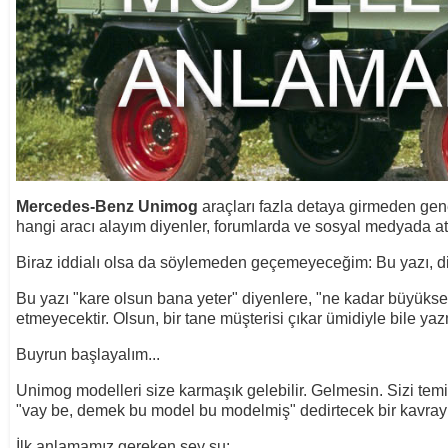
Mercedes-Benz Unimog
araçları fazla detaya girmeden gene
hangi aracı alayım diyenler, forumlarda ve sosyal medyada atı
Biraz iddialı olsa da söylemeden geçemeyeceğim: Bu yazı, dik
Bu yazı "kare olsun bana yeter" diyenlere, "ne kadar büyükse
etmeyecektir. Olsun, bir tane müşterisi çıkar ümidiyle bile ya
Buyrun başlayalım...
Unimog modelleri size karmaşık gelebilir. Gelmesin. Sizi temi
"vay be, demek bu model bu modelmiş" dedirtecek bir kavrayı
İlk anlamamız gereken şey şu: