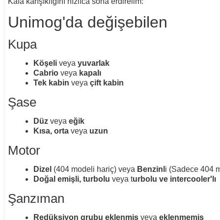
Kafa karışıklığını hızlıca sona erdirelim:
Unimog'da değişebilen
Kupa
Köşeli
veya
yuvarlak
Cabrio
veya
kapalı
Tek kabin
veya
çift kabin
Şase
Düz
veya
eğik
Kısa, orta
veya
uzun
Motor
Dizel
(404 modeli hariç) veya
Benzinl
i (Sadece 404 
Doğal emişli,
turbolu
veya t
urbolu ve intercooler'lı
Şanzıman
Redüksiyon grubu
eklenmiş
veya
eklenmemiş