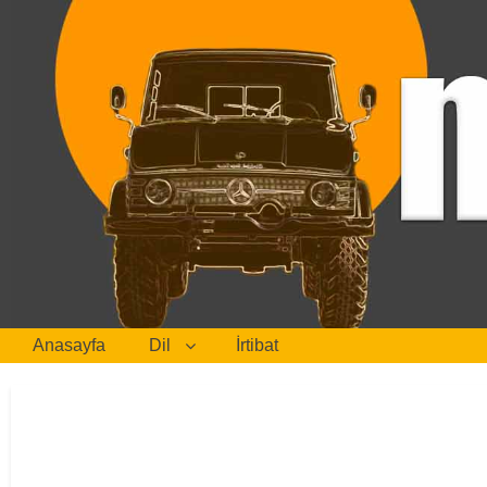
Anasayfa
Dil
İrtibat