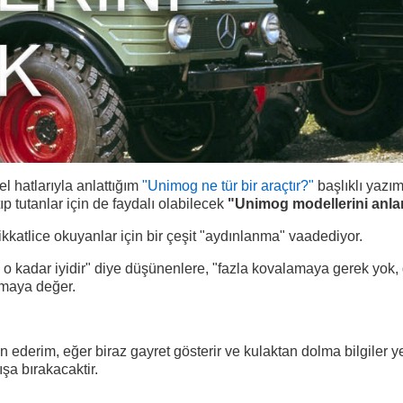
l hatlarıyla anlattığım
"Unimog ne tür bir araçtır?"
başlıklı yazı
p tutanlar için de faydalı olabilecek
"Unimog modellerini anl
katlice okuyanlar için bir çeşit "aydınlanma" vaadediyor.
 o kadar iyidir" diye düşünenlere, "fazla kovalamaya gerek yok,
zmaya değer.
n ederim, eğer biraz gayret gösterir ve kulaktan dolma bilgiler 
şa bırakacaktir.