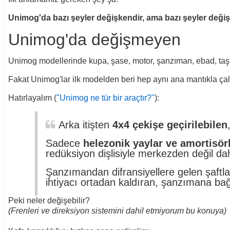
Unimog'da bazı şeyler değişkendir, ama bazı şeyler deği
Unimog'da değişmeyen
Unimog modellerinde kupa, şase, motor, şanzıman, ebad, taşıma 
Fakat Unimog'lar ilk modelden beri hep aynı ana mantıkla çal
Hatırlayalım (
"Unimog ne tür bir araçtır?"
):
Arka itişten
4x4 çekişe geçirilebilen
Sadece
helezonik yaylar ve amortisör
redüksiyon dişlisiyle merkezden değil d
Şanzımandan difransiyellere gelen şaftla
ihtiyacı ortadan kaldıran, şanzımana b
Peki neler değişebilir?
(Frenleri ve direksiyon sistemini dahil etmiyorum bu konuya)