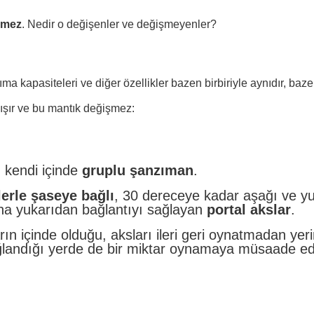
şmez
. Nedir o değişenler ve değişmeyenler?
kapasiteleri ve diğer özellikler bazen birbiriyle aynıdır, bazen 
ışır ve bu mantık değişmez:
, kendi içinde
gruplu şanzıman
.
lerle şaseye bağlı
, 30 dereceye kadar aşağı ve y
aha yukarıdan bağlantıyı sağlayan
portal akslar
.
rın içinde olduğu, aksları ileri geri oynatmadan ye
ağlandığı yerde de bir miktar oynamaya müsaade 