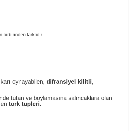
birbirinden farklıdır.
ukarı oynayabilen,
difransiyel kilitli
,
rinde tutan ve boylamasına salıncaklara olan
eden
tork tüpleri
.